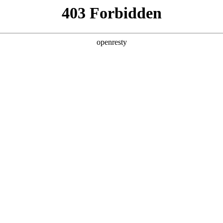
产品及服务
行业解决方案
合作伙伴
投资者关系
DC首份《中国AI Agent应用市场概览》
2025 / 05 / 06
ket Glance：中国AI Agent应用市场概览，1Q25》研究报告
学在AI Agent领域的全栈能力和率先布局实践，被成功录入“消
、客户服务、生产力工具、数据分析、智能运营等七个细分领域露出。