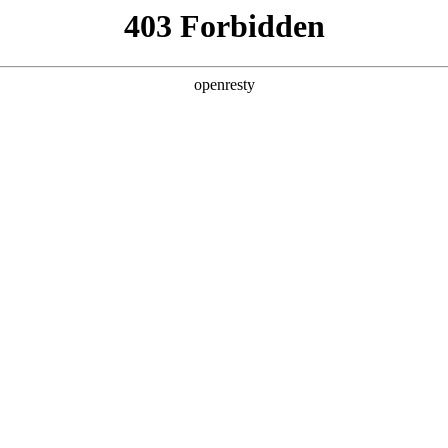
产品及服务
行业解决方案
合作伙伴
投资者关系
为九天自然语言交互大模型构建绿色、高性能
2025 / 02 / 18